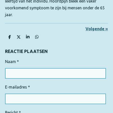
leeftijd van het individu. Hoofdpijn bleek een vaker
voorkomend symptoom te zijn bij mensen onder de 65
jaar.
Volgende
»
D
D
S
D
e
e
h
e
l
e
a
l
e
l
r
e
REACTIE PLAATSEN
n
e
n
Naam *
E-mailadres *
Bericht *