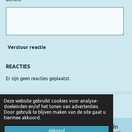
Verstuur reactie
REACTIES
Er zijn geen reacties geplaatst.
Deze website gebruikt cookies voor analyse-
doeleinden en/of het tonen van advertenties.
© 2026 Neurologie Centrum Amsterdam; KvK:
34317732
Door gebruik te blijven maken van de site gaat u
hiermee akkoord.
Akkoord