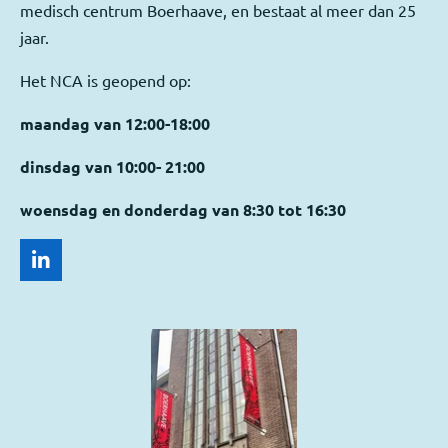
medisch centrum Boerhaave, en bestaat al meer dan 25
jaar.
Het NCA is geopend op:
maandag van 12:00-18:00
dinsdag van 10:00- 21:00
woensdag en donderdag van 8:30 tot 16:30
L
i
n
k
e
d
I
n