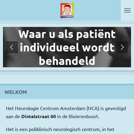
Ga
direct
naar
Waar u als patiënt
de
hoofdinhoud
individueel wordt
behandeld
WELKOM
Het Neurologie Centrum Amsterdam (NCA) is gevestigd
aan de
Dintelstraat 60
in de Rivierenbuurt.
Het is een poliklinisch neurologisch centrum, in het